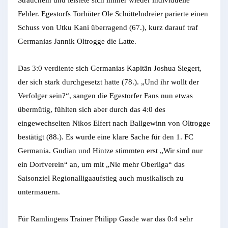
Straucheln und leistete sich immer wieder individuelle
Fehler. Egestorfs Torhüter Ole Schöttelndreier parierte einen
Schuss von Utku Kani überragend (67.), kurz darauf traf
Germanias Jannik Oltrogge die Latte.
Das 3:0 verdiente sich Germanias Kapitän Joshua Siegert,
der sich stark durchgesetzt hatte (78.). „Und ihr wollt der
Verfolger sein?“, sangen die Egestorfer Fans nun etwas
übermütig, fühlten sich aber durch das 4:0 des
eingewechselten Nikos Elfert nach Ballgewinn von Oltrogge
bestätigt (88.). Es wurde eine klare Sache für den 1. FC
Germania. Gudian und Hintze stimmten erst „Wir sind nur
ein Dorfverein“ an, um mit „Nie mehr Oberliga“ das
Saisonziel Regionalligaaufstieg auch musikalisch zu
untermauern.
Für Ramlingens Trainer Philipp Gasde war das 0:4 sehr