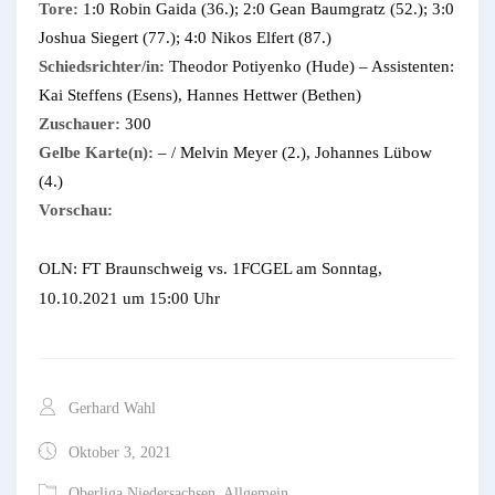
Tore:
1:0 Robin Gaida (36.); 2:0 Gean Baumgratz (52.); 3:0
Joshua Siegert (77.); 4:0 Nikos Elfert (87.)
Schiedsrichter/in:
Theodor Potiyenko (Hude) – Assistenten:
Kai Steffens (Esens), Hannes Hettwer (Bethen)
Zuschauer:
300
Gelbe Karte(n):
– / Melvin Meyer (2.), Johannes Lübow
(4.)
Vorschau:
OLN: FT Braunschweig vs. 1FCGEL am Sonntag,
10.10.2021 um 15:00 Uhr
Gerhard Wahl
Oktober 3, 2021
Oberliga Niedersachsen
,
Allgemein