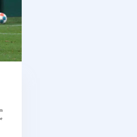
im
se