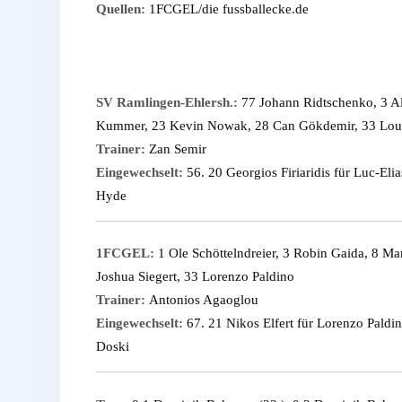
Quellen:
1FCGEL/die fussballecke.de
SV Ramlingen-Ehlersh.:
77 Johann Ridtschenko, 3 Al
Kummer, 23 Kevin Nowak, 28 Can Gökdemir, 33 Loui
Trainer:
Zan Semir
Eingewechselt:
56. 20 Georgios Firiaridis für Luc-Eli
Hyde
1FCGEL:
1 Ole Schöttelndreier, 3 Robin Gaida, 8 M
Joshua Siegert, 33 Lorenzo Paldino
Trainer:
Antonios Agaoglou
Eingewechselt:
67. 21 Nikos Elfert für Lorenzo Paldi
Doski