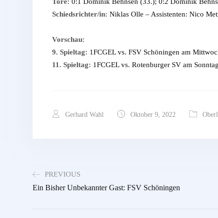
Tore:
0:1 Dominik Behnsen (33.); 0:2 Dominik Behnse
Schiedsrichter/in:
Niklas Olle – Assistenten: Nico Me
Vorschau:
9. Spieltag:
1FCGEL vs. FSV Schöningen am Mittwoch,
11. Spieltag:
1FCGEL vs. Rotenburger SV am Sonntag,
Gerhard Wahl
Oktober 9, 2022
Oberl
PREVIOUS
Ein Bisher Unbekannter Gast: FSV Schöningen