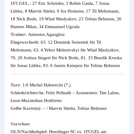
1FCGEL.:
27 Eric Schröder, 3 Robin Gaida, 7 Jonas
Lübke, 8 Marvin Stieler, 9 Jos Homeier, 17 Til Mohrmann,
18 Nick Bode, 19 Wlad Maslyakov, 23 Tobias Behnsen, 26
Hannes Milan, 34 Emmanuel Ugoala
Trainer:
Antonios Agaoglou
Eingewechselt:
63. 12 Dominik Swientek für Til
Mohrmann, 63. 4 Yehor Melenivskyi für Wlad Maslyakov,
70. 20 Joshua Siegert für Nick Bode, 81. 33 Bendik Kruska
für Jonas Lübke, 83. 6 Jannis Kniepen für Tobias Behnsen
Tore:
1:0 Michel Haberecht (7.)
Schiedsrichter/in:
Felix Pellnath – Assistenten: Tim Lahse,
Leon-Maximilian Holtfreter
Gelbe Karte(n):
– / Marvin Stieler, Tobias Behnsen
Vorschau:
OLN/Nachholspiel:
Heeslinger SC vs. 1FCGEL am