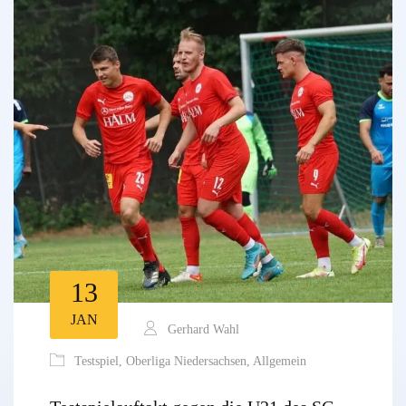
13
JAN
Gerhard Wahl
Testspiel
,
Oberliga Niedersachsen
,
Allgemein