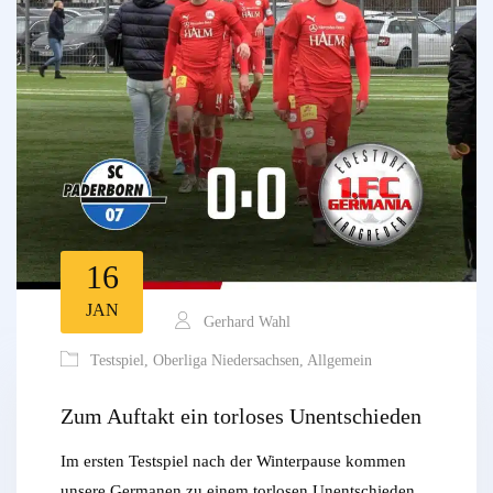
16
JAN
Gerhard Wahl
Testspiel
,
Oberliga Niedersachsen
,
Allgemein
Zum Auftakt ein torloses Unentschieden
Im ersten Testspiel nach der Winterpause kommen
unsere Germanen zu einem torlosen Unentschieden