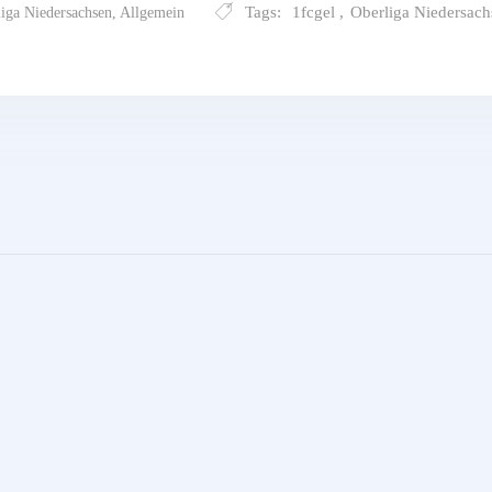
Tags:
1fcgel
,
Oberliga Niedersach
iga Niedersachsen
,
Allgemein
.