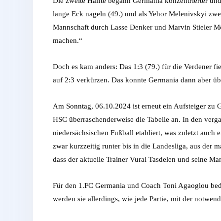
Die zweite Hälfte begann Germania konzentrierter und 
lange Eck nageln (49.) und als Yehor Melenivskyi zwei M
Mannschaft durch Lasse Denker und Marvin Stieler Mög
machen.“
Doch es kam anders: Das 1:3 (79.) für die Verdener fi
auf 2:3 verkürzen. Das konnte Germania dann aber übe
Am Sonntag, 06.10.2024 ist erneut ein Aufsteiger zu 
HSC überraschenderweise die Tabelle an. In den verg
niedersächsischen Fußball etabliert, was zuletzt auch
zwar kurzzeitig runter bis in die Landesliga, aus der 
dass der aktuelle Trainer Vural Tasdelen und seine 
Für den 1.FC Germania und Coach Toni Agaoglou bedeut
werden sie allerdings, wie jede Partie, mit der notw