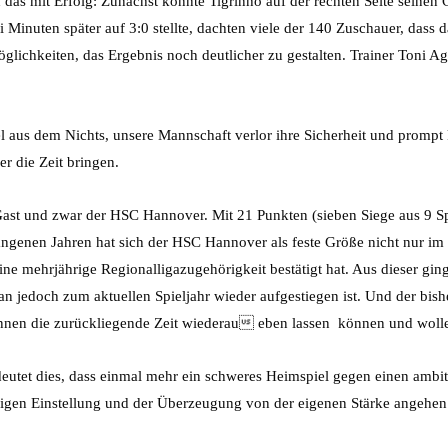
das mit Erfolg: Zunächst konnte Tigrinho auf der rechten Seite seinen 
inuten später auf 3:0 stellte, dachten viele der 140 Zuschauer, dass das
lichkeiten, das Ergebnis noch deutlicher zu gestalten. Trainer Toni A
el aus dem Nichts, unsere Mannschaft verlor ihre Sicherheit und prompt 
r die Zeit bringen.
Gast und zwar der HSC Hannover. Mit 21 Punkten (sieben Siege aus 9 Sp
angenen Jahren hat sich der HSC Hannover als feste Größe nicht nur i
 eine mehrjährige Regionalligazugehörigkeit bestätigt hat. Aus dieser g
man jedoch zum aktuellen Spieljahr wieder aufgestiegen ist. Und der bish
Mannen die zurückliegende Zeit wiederau eben lassen können und woll
et dies, dass einmal mehr ein schweres Heimspiel gegen einen ambitio
endigen Einstellung und der Überzeugung von der eigenen Stärke angehen