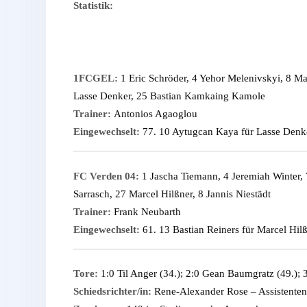
Statistik:
1FCGEL:
1 Eric Schröder, 4 Yehor Melenivskyi, 8 M
Lasse Denker, 25 Bastian Kamkaing Kamole
Trainer:
Antonios Agaoglou
Eingewechselt:
77. 10 Aytugcan Kaya für Lasse Denke
FC Verden 04:
1 Jascha Tiemann, 4 Jeremiah Winter,
Sarrasch, 27 Marcel Hilßner, 8 Jannis Niestädt
Trainer:
Frank Neubarth
Eingewechselt:
61. 13 Bastian Reiners für Marcel Hilß
Tore:
1:0 Til Anger (34.); 2:0 Gean Baumgratz (49.); 3
Schiedsrichter/in:
Rene-Alexander Rose – Assistente