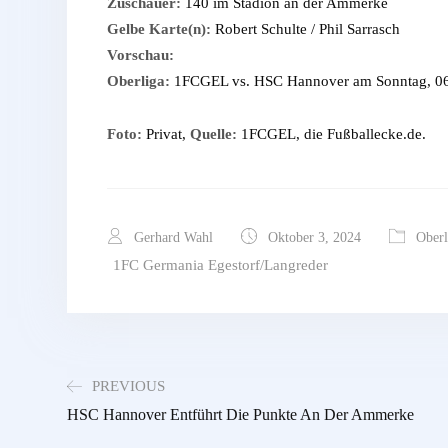
Zuschauer:
140 im Stadion an der Ammerke
Gelbe Karte(n):
Robert Schulte / Phil Sarrasch
Vorschau:
Oberliga:
1FCGEL vs. HSC Hannover am Sonntag, 06.
Foto:
Privat,
Quelle:
1FCGEL, die Fußballecke.de.
Gerhard Wahl
Oktober 3, 2024
Oberl
1FC Germania Egestorf/Langreder
PREVIOUS
HSC Hannover Entführt Die Punkte An Der Ammerke