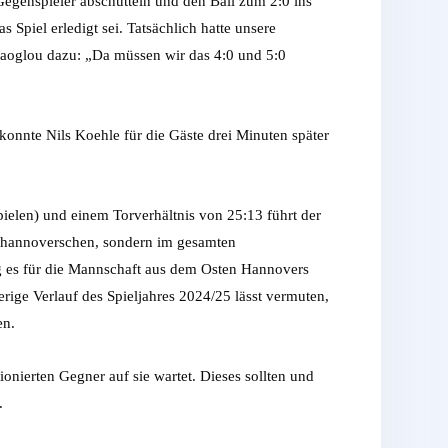
Gegenspieler abschütteln und den Ball zum 2:0 ins
 Spiel erledigt sei. Tatsächlich hatte unsere
gaoglou dazu: „Da müssen wir das 4:0 und 5:0
konnte Nils Koehle für die Gäste drei Minuten später
ielen) und einem Torverhältnis von 25:13 führt der
m hannoverschen, sondern im gesamten
ing es für die Mannschaft aus dem Osten Hannovers
erige Verlauf des Spieljahres 2024/25 lässt vermuten,
en.
nierten Gegner auf sie wartet. Dieses sollten und
.