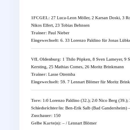
1FCGEL:
27 Luca-Leon Möller, 2 Karsan Doski, 3 Ro
Nikos Elfert, 23 Tobias Behnsen
Trainer:
Paul Nieber
Eingewechselt:
6. 33 Lorenzo Paldino für Jonas Lübke
VfL Oldenburg:
1 Thilo Pöpken, 8 Sven Lameyer, 9 S
Kersting, 25 Mathias Comes, 26 Moritz Brinkmann
Trainer:
Lasse Otremba
Eingewechselt:
59. 7 Lennart Blömer für Moritz Brin
Tore:
1:0 Lorenzo Paldino (32.); 2:0 Nico Berg (39.); 
Schiedsrichter/in:
Ben-Erik Salb (Bad Gandersheim) –
Zuschauer:
150
Gelbe Karte(n):
– / Lennart Blömer