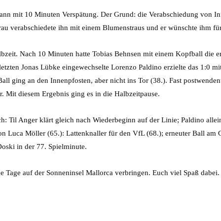
nn mit 10 Minuten Verspätung. Der Grund: die Verabschiedung von Inne
au verabschiedete ihn mit einem Blumenstraus und er wünschte ihm für
albzeit. Nach 10 Minuten hatte Tobias Behnsen mit einem Kopfball die 
letzten Jonas Lübke eingewechselte Lorenzo Paldino erzielte das 1:0 mi
ll ging an den Innenpfosten, aber nicht ins Tor (38.). Fast postwenden
. Mit diesem Ergebnis ging es in die Halbzeitpause.
h: Til Anger klärt gleich nach Wiederbeginn auf der Linie; Paldino allei
n Luca Möller (65.): Lattenknaller für den VfL (68.); erneuter Ball a
oski in der 77. Spielminute.
 Tage auf der Sonneninsel Mallorca verbringen. Euch viel Spaß dabei.