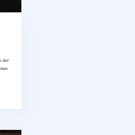
n der
iner