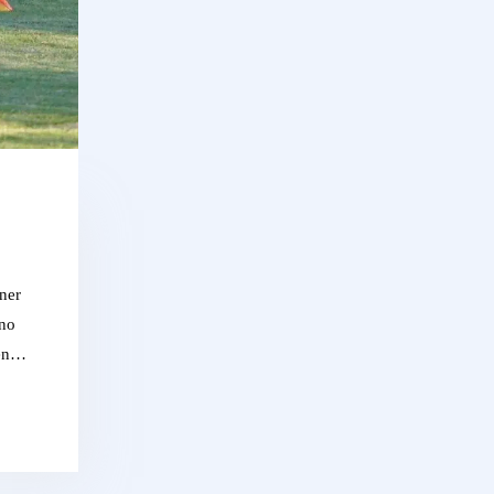
ner
ino
ben…