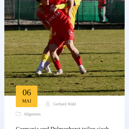
06
MAI
Gerhard Wahl
Allgemein
Germania und Delmenhorst teilen siech