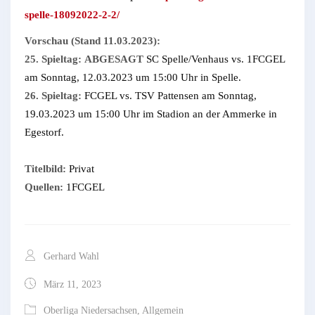
spelle-18092022-2-2/
Vorschau (Stand 11.03.2023):
25. Spieltag:
ABGESAGT
SC Spelle/Venhaus vs. 1FCGEL
am Sonntag, 12.03.2023 um 15:00 Uhr in Spelle.
26. Spieltag:
FCGEL vs. TSV Pattensen am Sonntag,
19.03.2023 um 15:00 Uhr im Stadion an der Ammerke in
Egestorf.
Titelbild:
Privat
Quellen:
1FCGEL
Gerhard Wahl
März 11, 2023
Oberliga Niedersachsen
,
Allgemein