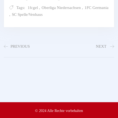
Tags:
1fcgel
,
Oberliga Niedersachsen
,
1FC Germania
,
SC Spelle/Venhaus
PREVIOUS
NEXT
© 2024 Alle Rechte vorbehalten